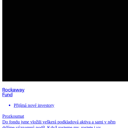
Rockaway
Fund
Přijímá nové investory
Prozkoumat
Do fondu jsme vložili veškerá podkladová aktiva a sami v něm
držíme významný podíl. Když rosteme my, rostete i vy.