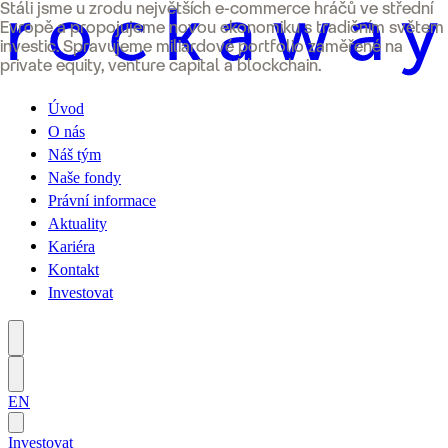
Stáli jsme u zrodu největších e-commerce hráčů ve střední
Evropě a propojujeme novou ekonomiku s tradičním světem
investic. Spravujeme miliardové portfolio zaměřené na
private equity, venture capital a blockchain.
Úvod
O nás
Náš tým
Naše fondy
Právní informace
Aktuality
Kariéra
Kontakt
Investovat
EN
Investovat