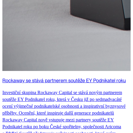
Rockaway PR
Rockaway se stává partnerem soutěže EY Podnikatel roku
Investiční skupina Rockaway Capital se stává novým partnerem
soutěže EY Podnikatel roku, která v Česku již po sedmadvacáté
ocení výjimečné podnikatelské osobnosti a inspirativní byznysové
příběhy. Ocenění, které inspiruje další generace podnikatelů
Rockaway Capital nově vstupuje mezi partnery soutěže EY
Podnikatel roku po boku České spořitelny, společnosti Aricoma