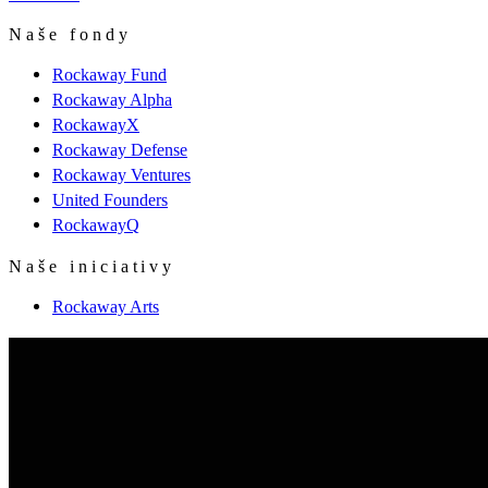
Naše fondy
Rockaway Fund
Rockaway Alpha
RockawayX
Rockaway Defense
Rockaway Ventures
United Founders
RockawayQ
Naše iniciativy
Rockaway Arts