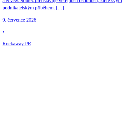
a BMW. Soutěž představuje veřejnosti osobnosti, které svým
podnikatelským příběhem, […]
9. července 2026
•
Rockaway PR
KVIFF a Colours of Ostrava přinášejí regionům stovky
milionů korun
Velké kulturní festivaly nejsou jen zdrojem zážitků a mezinárodní
prestiže. Pro města a regiony představují významnou ekonomickou
injekci: přivádějí návštěvníky, zaplňují hotely a restaurace, zvyšují
tržby místních podnikatelů a vytvářejí tisíce pracovních příležitostí.
Mezinárodní filmový festival Karlovy Vary a Colours of Ostrava,
které zastřešuje platforma Rockaway Arts skupiny Rockaway
Capital, tak každoročně přinášejí svým regionům ekonomický efekt
ve stovkách milionů […]
30. července 2026