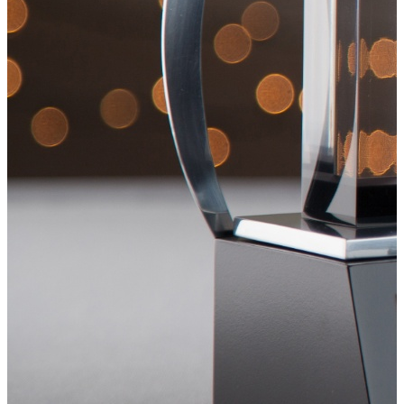
Festivalová sezona v režii Rockaway Arts: Karlovy Vary slaví
výročí, Ostrava přiveze světové hvězdy
Letní festivalová sezóna v Česku se v červenci 2026 rozjede naplno.
Nejprve od 3. do 11. července ovládne Karlovy Vary jubilejní
60. ročník Mezinárodního filmového festivalu Karlovy Vary.
O několik dní později, od 15. do 18. července, se hlavním
festivalovým městem stane Ostrava, kde se v industriálním areálu
Dolních Vítkovic uskuteční další ročník hudební přehlídky Colours
of Ostrava. Obě akce patří mezi nejvýraznější kulturní […]
30. června 2026
•