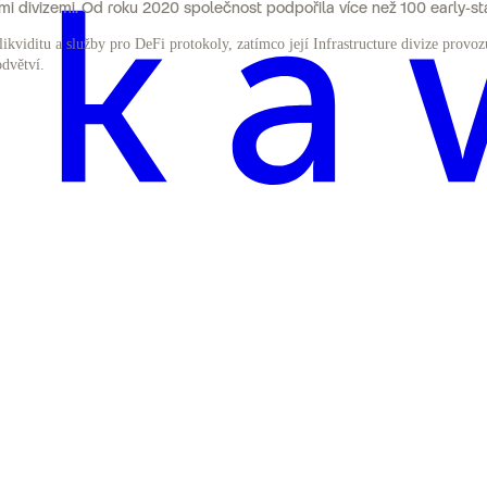
mi divizemi. Od roku 2020 společnost podpořila více než 100 early-s
viditu a služby pro DeFi protokoly, zatímco její Infrastructure divize provozuj
dvětví.