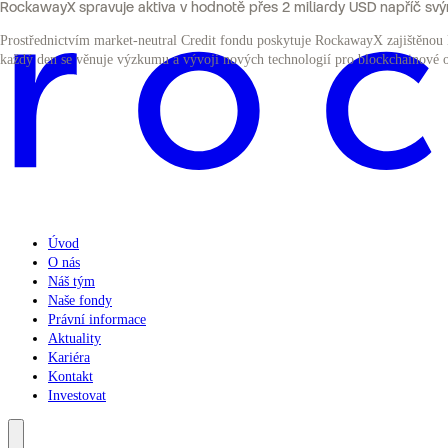
RockawayX spravuje aktiva v hodnotě přes 2 miliardy USD napříč svý
Prostřednictvím market-neutral Credit fondu poskytuje RockawayX zajištěnou lik
každý den se věnuje výzkumu a vývoji nových technologií pro blockchainové o
Úvod
O nás
Náš tým
Naše fondy
Právní informace
Aktuality
Kariéra
Kontakt
Investovat