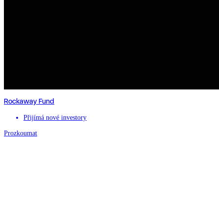
Rockaway Fund
Přijímá nové investory
Prozkoumat