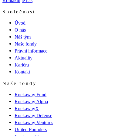
Kontaktujte nás
Společnost
Úvod
O nás
Náš tým
Naše fondy
Právní informace
Aktuality
Kariéra
Kontakt
Naše fondy
Rockaway Fund
Rockaway Alpha
RockawayX
Rockaway Defense
Rockaway Ventures
United Founders