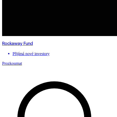
Rockaway Fund
Přijímá nové investory
Prozkoumat