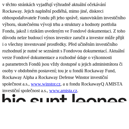
v těchto stránkách vyjadřují výhradně aktuální očekávání
Rockaway. Jejich naplnění podléhá, mimo jiné, diskreci
obhospodařovatele Fondu při jeho správě, stanoviskům investičního
výboru, skutečnému vývoji trhu a struktury a hodnoty portfolia
Fondu, jakož i rizikům uvedeným ve Fondové dokumentaci. Z toho
důvodu nelze budoucí výnos investice zaručit a investor může přijít
i o všechny investované prostředky. Před učiněním investičního
rozhodnutí je nutné se seznámit s Fondovou dokumentací. Aktuální
verze Fondové dokumentace a rozhodné údaje o výkonnosti
a parametrech Fondů jsou vždy dostupné u jejich administrátora či
osoby v obdobném postavení; tou je u fondů Rockaway Fund,
Rockaway Alpha a Rockaway Defense Winstor investiční
společnost a.s.,
www.winstor.cz
, a u fondu RockawayQ AMISTA
investiční společnost a.s.,
www.amista.cz
.