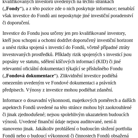
kvalifikovaných investorů uvedených na těchto stránkách
(„
Fondy
“), a z této pozice zde o nich poskytuje informace; nenabízí
však investice do Fondů ani neposkytuje jiné investiční poradenství
či doporučení.
Investice do Fondu jsou určeny jen pro kvalifikované investory,
kteří jsou schopni a ochotni dodržet doporučený investiční horizont
a unést rizika spojená s investicí do Fondů, včetně případné ztráty
investovaných prostředků. Příklady rizik spojených s investicí jsou
popsány ve statutu, sdělení klíčových informací (KID) či jiné
relevantní oficiální dokumentaci týkající se příslušného Fondu
(„
Fondová dokumentace
“). Zlikvidnění investice podléhá
omezením uvedeným ve Fondové dokumentaci a právních
předpisech. Výnosy z investice mohou podléhat zdanění.
Informace o dosavadní výkonnosti, majetkových poměrech a dalších
aspektech Fondů uvedené na této stránce mohou být zaokrouhlené
či jinak zjednodušené; nejsou spolehlivým ukazatelem budoucích
výnosů. Uvedené finanční údaje nejsou auditované, není-li
stanoveno jinak. Jakákoliv prohlášení o budoucím složení portfolia
Fondů nebo o budoucí výkonnosti či činnostech Fondů obsažená