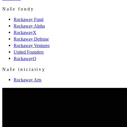
Naše fondy
Rockaway Fund
Rockaway Alpha
RockawayX
Rockaway Defense
Rockaway Ventures
United Founders
RockawayQ
Naše iniciativy
Rockaway Arts